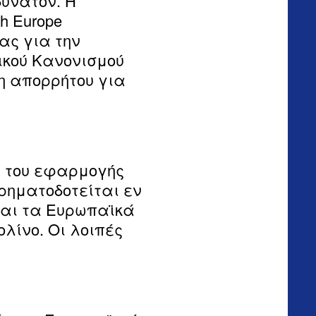
υνατόν. Η
h Europe
ας για την
ικού Κανονισμού
η απορρήτου για
ς του εφαρμογής
χρηματοδοτείται εν
και τα Ευρωπαϊκά
λίνο. Οι λοιπές