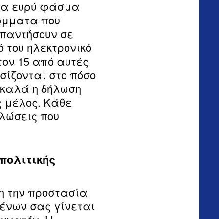
να ευρύ φάσμα
όμματα που
απαντήσουν σε
ό του ηλεκτρονικό
τον 15 από αυτές
ασίζονται στο πόσο
ο καλά η δήλωση
ς μέλος. Κάθε
λώσεις που
 πολιτικής
η την προστασία
ένων σας γίνεται