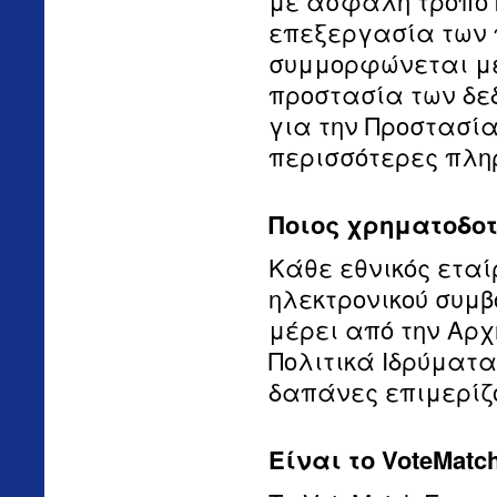
με ασφαλή τρόπο κ
επεξεργασία των 
συμμορφώνεται με 
προστασία των δε
για την Προστασί
περισσότερες πληρ
Ποιος χρηματοδοτε
Κάθε εθνικός εταί
ηλεκτρονικού συμβ
μέρει από την Αρ
Πολιτικά Ιδρύματα
δαπάνες επιμερίζο
Είναι το VoteMatc