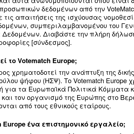
αι αυτά ανωνυμοποιούνται όπου είναι δ
προσωπικών δεδομένων από την VoteMatc
τις απαιτήσεις της ισχύουσας νομοθεσί
δομένων, συμπεριλαμβανομένου του Γεν
α Δεδομένων. Διαβάστε την πλήρη δήλωσ
οφορίες [σύνδεσμος].
ί το Votematch Europe;
ρος χρηματοδοτεί την ανάπτυξη της δική
ούλου ψήφου (ΗΣΨ). Το Votematch Europe 
χή για τα Ευρωπαϊκά Πολιτικά Κόμματα 
 και τον οργανισμό της Ευρώπης στο Βερο
νται από τους εθνικούς εταίρους.
h Europe ένα επιστημονικό εργαλείο;